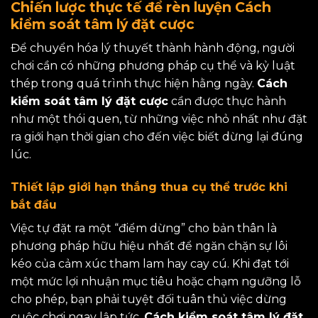
Chiến lược thực tế để rèn luyện Cách
kiểm soát tâm lý đặt cược
Để chuyển hóa lý thuyết thành hành động, người
chơi cần có những phương pháp cụ thể và kỷ luật
thép trong quá trình thực hiện hằng ngày.
Cách
kiểm soát tâm lý đặt cược
cần được thực hành
như một thói quen, từ những việc nhỏ nhất như đặt
ra giới hạn thời gian cho đến việc biết dừng lại đúng
lúc.
Thiết lập giới hạn thắng thua cụ thể trước khi
bắt đầu
Việc tự đặt ra một “điểm dừng” cho bản thân là
phương pháp hữu hiệu nhất để ngăn chặn sự lôi
kéo của cảm xúc tham lam hay cay cú. Khi đạt tới
một mức lợi nhuận mục tiêu hoặc chạm ngưỡng lỗ
cho phép, bạn phải tuyệt đối tuân thủ việc dừng
cuộc chơi ngay lập tức.
Cách kiểm soát tâm lý đặt