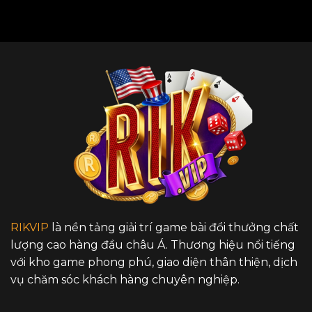
RIKVIP
là nền tảng giải trí game bài đổi thưởng chất
lượng cao hàng đầu châu Á. Thương hiệu nổi tiếng
với kho game phong phú, giao diện thân thiện, dịch
vụ chăm sóc khách hàng chuyên nghiệp.