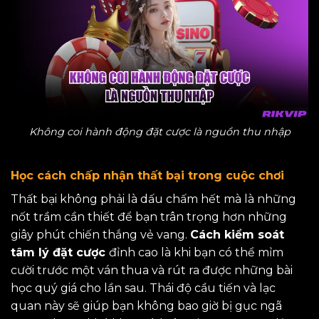
Không coi hành động đặt cược là nguồn thu nhập
Học cách chấp nhận thất bại trong cuộc chơi
Thất bại không phải là dấu chấm hết mà là những
nốt trầm cần thiết để bạn trân trọng hơn những
giây phút chiến thắng vẻ vang.
Cách kiểm soát
tâm lý đặt cược
đỉnh cao là khi bạn có thể mỉm
cười trước một ván thua và rút ra được những bài
học quý giá cho lần sau. Thái độ cầu tiến và lạc
quan này sẽ giúp bạn không bao giờ bị gục ngã