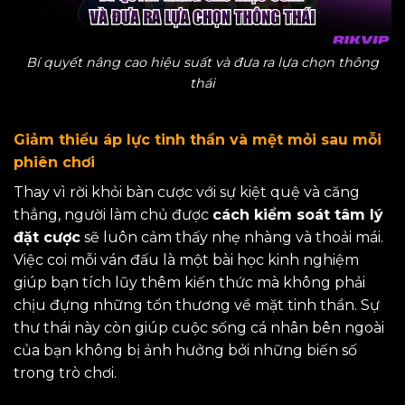
Bí quyết nâng cao hiệu suất và đưa ra lựa chọn thông
thái
Giảm thiểu áp lực tinh thần và mệt mỏi sau mỗi
phiên chơi
Thay vì rời khỏi bàn cược với sự kiệt quệ và căng
thẳng, người làm chủ được
cách kiểm soát tâm lý
đặt cược
sẽ luôn cảm thấy nhẹ nhàng và thoải mái.
Việc coi mỗi ván đấu là một bài học kinh nghiệm
giúp bạn tích lũy thêm kiến thức mà không phải
chịu đựng những tổn thương về mặt tinh thần. Sự
thư thái này còn giúp cuộc sống cá nhân bên ngoài
của bạn không bị ảnh hưởng bởi những biến số
trong trò chơi.