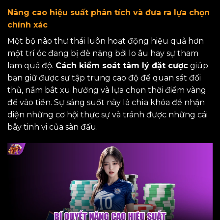
Nâng cao hiệu suất phân tích và đưa ra lựa chọn
chính xác
Một bộ não thư thái luôn hoạt động hiệu quả hơn
một trí óc đang bị đè nặng bởi lo âu hay sự tham
lam quá độ.
Cách kiểm soát tâm lý đặt cược
giúp
bạn giữ được sự tập trung cao độ để quan sát đối
thủ, nắm bắt xu hướng và lựa chọn thời điểm vàng
để vào tiền. Sự sáng suốt này là chìa khóa để nhận
diện những cơ hội thực sự và tránh được những cái
bẫy tinh vi của sàn đấu.