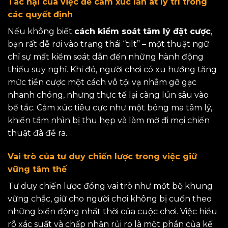
Tác hại của việc để cảm xúc lấn át lý trí trong
các quyết định
Nếu không biết
cách kiểm soát tâm lý đặt cược
,
bạn rất dễ rơi vào trạng thái “tilt” – một thuật ngữ
chỉ sự mất kiểm soát dẫn đến những hành động
thiếu suy nghĩ. Khi đó, người chơi có xu hướng tăng
mức tiền cược một cách vô tội vạ nhằm gỡ gạc
nhanh chóng, nhưng thực tế lại càng lún sâu vào
bế tắc. Cảm xúc tiêu cực như một bóng ma tâm lý,
khiến tầm nhìn bị thu hẹp và làm mờ đi mọi chiến
thuật đã đề ra.
Vai trò của tư duy chiến lược trong việc giữ
vững tâm thế
Tư duy chiến lược đóng vai trò như một bộ khung
vững chắc, giữ cho người chơi không bị cuốn theo
những biến động nhất thời của cuộc chơi. Việc hiểu
rõ xác suất và chấp nhận rủi ro là một phần của kế