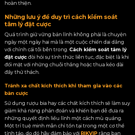
hoàn thiện.
Những lưu ý để duy trì cách kiểm soát
tâm lý đặt cược
Quá trình giữ vững bản lĩnh không phải là chuyện
ngày một ngày hai mà là một cuộc chiến dai dẳng
với chính cái tôi bên trong.
Cách kiểm soát tâm lý
đặt cược
đòi hỏi sự tỉnh thức liên tục, đặc biệt là khi
đối mặt với những chuỗi thắng hoặc thua kéo dài
đầy thử thách.
Tránh xa chất kích thích khi tham gia vào các
bàn cược
Sử dụng rượu bia hay các chất kích thích sẽ làm suy
giảm khả năng phán đoán và khiến bạn dễ đưa ra
những quyết định liều lĩnh một cách mù quáng.
Một trí tuệ minh mẫn chỉ tồn tại trong một cơ thể
tỉnh táo, do đó hãy đảm bảo với
RIKVIP
rằng bạn