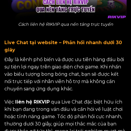
Cách liên hệ RIKVIP qua nền tảng trực tuyến
Live Chat tại website – Phản hồi nhanh dưới 30
giây
Đây là kênh phổ biến và được ưu tiên hàng đầu bởi
sự tiện lợi ngay trên giao diện chơi game. Khi nhấn
vào biểu tượng bong bóng chat, bạn sẽ được kết
nối trực tiếp với nhân viên hỗ trợ mà không cần
chuyển sang ứng dụng khác.
Việc
liên hệ RIKVIP
qua Live Chat đặc biệt hữu ích
khi bạn đang trong ván đấu và cần hỏi về luật chơi
hoặc tính năng game. Tốc độ phản hồi cực nhanh,
thường dưới 30 giây, giúp mọi thắc mắc của bạn