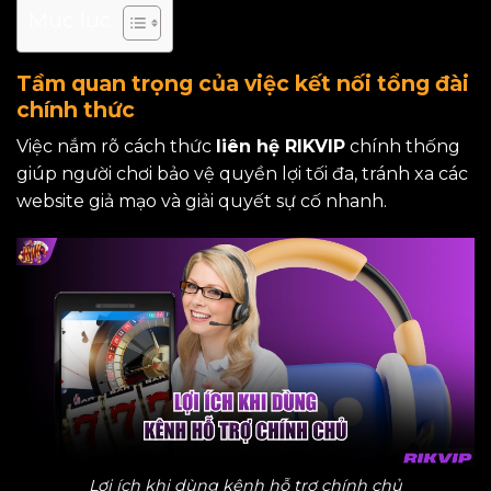
Mục lục
Tầm quan trọng của việc kết nối tổng đài
chính thức
Việc nắm rõ cách thức
liên hệ RIKVIP
chính thống
giúp người chơi bảo vệ quyền lợi tối đa, tránh xa các
website giả mạo và giải quyết sự cố nhanh.
Lợi ích khi dùng kênh hỗ trợ chính chủ