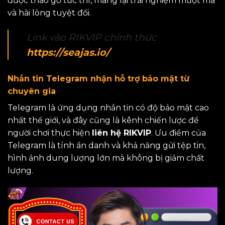
được tháo gỡ tức thì, mang lại trải nghiệm mượt mà
và hài lòng tuyệt đối.
Link vào RIKVIP chính thức
https://seajas.io/
Nhắn tin Telegram nhận hỗ trợ bảo mật từ
chuyên gia
Telegram là ứng dụng nhắn tin có độ bảo mật cao
nhất thế giới, và đây cũng là kênh chiến lược để
người chơi thực hiện
liên hệ RIKVIP
. Ưu điểm của
Telegram là tính ẩn danh và khả năng gửi tệp tin,
hình ảnh dung lượng lớn mà không bị giảm chất
lượng.