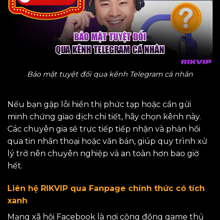
Bảo mật tuyệt đối qua kênh Telegram cá nhân
Nếu bạn gặp lỗi hiển thị phức tạp hoặc cần gửi
minh chứng giao dịch chi tiết, hãy chọn kênh này.
Các chuyên gia sẽ trực tiếp tiếp nhận và phản hồi
qua tin nhắn thoại hoặc văn bản, giúp quy trình xử
lý trở nên chuyên nghiệp và an toàn hơn bao giờ
hết.
Liên hệ RIKVIP qua Fanpage chính thức có tích
xanh
Mạng xã hội Facebook là nơi cộng đồng game thủ