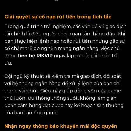
Giải quyết sự cố nạp rút tiền trong tích tắc
Trong quá trình trải nghiệm, các vấn đề về giao dịch
tài chính là điều người chơi quan tâm hàng đầu. Khi
bạn thực hiện lệnh nạp hoặc rút tiền nhưng gặp sự
cố chậm trễ do nghẽn mạng ngân hàng, việc chủ
động
liên hệ RIKVIP
ngay lập tức là giải pháp tối
ưu.
Đội ngũ kỹ thuật sẽ kiểm tra mã giao dịch, đối soát
với hệ thống ngân hàng để xử lý lệnh của bạn chỉ
trong vài phút. Điều này giúp dòng vốn của game
thủ luôn lưu thông thông suốt, không làm gián
đoạn cảm hứng đặt cược hay kế hoạch săn thưởng
của bạn tại cổng game.
Nhận ngay thông báo khuyến mãi độc quyền