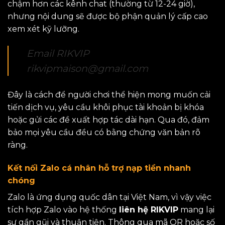
chậm hơn các kênh chat (thường từ 12-24 giờ),
nhưng nội dung sẽ được bộ phận quản lý cấp cao
xem xét kỹ lưỡng.
Email RIKVIP
rikvipmaison@gmail.com
Đây là cách để người chơi thể hiện mong muốn cải
tiến dịch vụ, yêu cầu khôi phục tài khoản bị khóa
hoặc gửi các đề xuất hợp tác dài hạn. Qua đó, đảm
bảo mọi yêu cầu đều có bằng chứng văn bản rõ
ràng.
Kết nối Zalo cá nhân hỗ trợ nạp tiền nhanh
chóng
Zalo là ứng dụng quốc dân tại Việt Nam, vì vậy việc
tích hợp Zalo vào hệ thống
liên hệ RIKVIP
mang lại
sự gần gũi và thuận tiện. Thông qua mã QR hoặc số