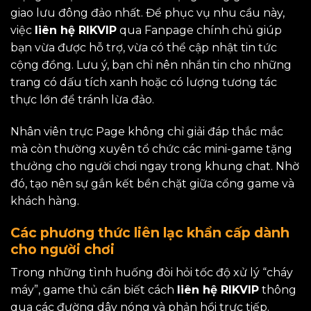
giao lưu đông đảo nhất. Để phục vụ nhu cầu này,
việc
liên hệ RIKVIP
qua Fanpage chính chủ giúp
bạn vừa được hỗ trợ, vừa có thể cập nhật tin tức
cộng đồng. Lưu ý, bạn chỉ nên nhắn tin cho những
trang có dấu tích xanh hoặc có lượng tương tác
thực lớn để tránh lừa đảo.
Nhân viên trực Page không chỉ giải đáp thắc mắc
mà còn thường xuyên tổ chức các mini-game tặng
thưởng cho người chơi ngay trong khung chat. Nhờ
đó, tạo nên sự gắn kết bền chặt giữa cổng game và
khách hàng.
Các phương thức liên lạc khẩn cấp dành
cho người chơi
Trong những tình huống đòi hỏi tốc độ xử lý “cháy
máy”, game thủ cần biết cách
liên hệ RIKVIP
thông
qua các đường dây nóng và phản hồi trực tiếp.