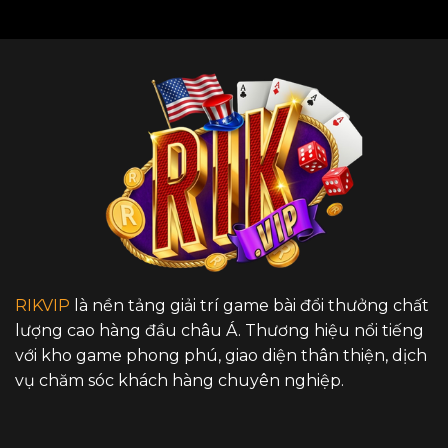
RIKVIP
là nền tảng giải trí game bài đổi thưởng chất
lượng cao hàng đầu châu Á. Thương hiệu nổi tiếng
với kho game phong phú, giao diện thân thiện, dịch
vụ chăm sóc khách hàng chuyên nghiệp.