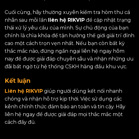
Cuối cùng, hãy thường xuyên kiểm tra hòm thư cá
nhân sau mỗi lần
liên hệ RIKVIP
để cập nhật trạng
thái xử lý yêu cầu của mình. Sự chủ động của bạn
chính là chìa khóa để tận hưởng thế giới giải trí đỉnh
cao một cách trọn vẹn nhất. Nếu bạn còn bất kỳ
thắc mắc nào, đừng ngần ngại liên hệ ngay hôm
nay để được giải đáp chuyên sâu và nhận những ưu
đãi bất ngờ từ hệ thống CSKH hàng đầu khu vực.
Kết luận
Liên hệ RIKVIP
giúp người dùng kết nối nhanh
chóng và nhận hỗ trợ kịp thời. Việc sử dụng các
kênh chính thức đảm bảo an toàn và tin cậy. Hãy
liên hệ ngay để được giải đáp mọi thắc mắc một
cách đầy đủ.