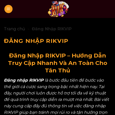
Chuyển
đến
nội
dung
Trang chủ
»
Đăng Nhập RIKVIP
ĐĂNG NHẬP RIKVIP
Đăng Nhập RIKVIP – Hướng Dẫn
Truy Cập Nhanh Và An Toàn Cho
Tân Thủ
Đăng nhập RIKVIP
là bước đầu tiên để bước vào
thế giới cá cược sang trọng bậc nhất hiện nay. Tại
đây, người chơi luôn được hỗ trợ tối đa về kỹ thuật
để quá trình truy cập diễn ra mượt mà nhất. Bài viết
này cung cấp đầy đủ thông tin về việc đăng nhập
RIKVIP giúp bạn tránh mọi rủi ro và tận hưởng trọn