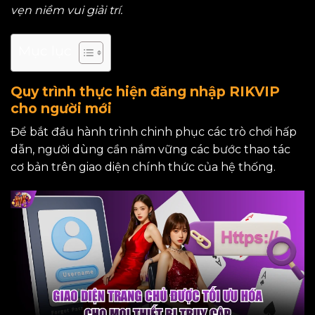
vẹn niềm vui giải trí.
Mục lục
Quy trình thực hiện đăng nhập RIKVIP
cho người mới
Để bắt đầu hành trình chinh phục các trò chơi hấp
dẫn, người dùng cần nắm vững các bước thao tác
cơ bản trên giao diện chính thức của hệ thống.