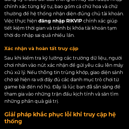
chính xác từng ký tự, bao gồm cả chữ hoa và chữ
thường để hệ thống nhận diện đúng chủ tài khoản.
Việc thực hiện
đăng nhập RIKVIP
chính xác giúp
tiết kiệm thời gian và tránh bị khóa tài khoản tạm
thời do nhập sai quá nhiều lần.
Xác nhận và hoàn tất truy cập
Sau khi kiểm tra kỹ lưỡng các trường dữ liệu, người
chơi nhấn vào nút xác nhận để gửi yêu cầu lên máy
chủ xử lý. Nếu thông tin trùng khớp, giao diện sảnh
chờ sẽ hiện ra với đầy đủ các danh mục trò chơi từ
game bài đến nổ hũ. Đây là lúc bạn đã sẵn sàng để
tham gia vào những trận đấu kịch tính và săn tìm
những phần quà giá trị.
Giải pháp khắc phục lỗi khi truy cập hệ
thống