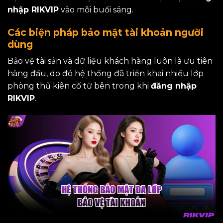
nhập RIKVIP
vào mỗi buổi sáng.
Các biện pháp bảo mật tài khoản người
dùng
Bảo vệ tài sản và dữ liệu khách hàng luôn là ưu tiên
hàng đầu, do đó hệ thống đã triển khai nhiều lớp
phòng thủ kiên cố từ bên trong khi
đăng nhập
RIKVIP
.