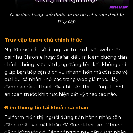
Giao diện trang chủ được tối ưu hóa cho mọi thiết bị
truy cập
Truy cập trang chủ chính thức
Người chơi cần sử dụng các trình duyệt web hiện
đại như Chrome hoặc Safari để tìm kiếm đường dẫn
chính thống. Việc sử dụng đúng liên kết không chỉ
giúp bạn tiếp cận dịch vụ nhanh hơn mà còn bảo vệ
dữ liệu cá nhân khỏi các trang web giả mạo. Hãy
đảm bảo rằng thanh địa chỉ hiển thị chứng chỉ SSL
an toàn trước khi thực hiện bất kỳ thao tác nào.
Điền thông tin tài khoản cá nhân
Tại form hiển thị, người dùng tiến hành nhập tên
đăng nhập và mật khẩu đã được khởi tạo từ bước
đăng ký trước đó. Các thông tin này cần được nhập