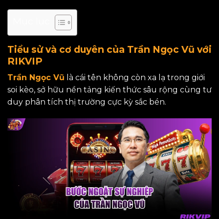
Mục lục
Tiểu sử và cơ duyên của Trần Ngọc Vũ với
RIKVIP
Trần Ngọc Vũ
là cái tên không còn xa lạ trong giới
soi kèo, sở hữu nền tảng kiến thức sâu rộng cùng tư
duy phân tích thị trường cực kỳ sắc bén.