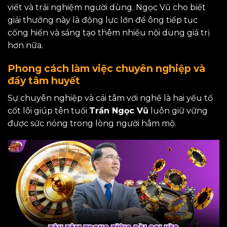
viết và trải nghiệm người dùng. Ngọc Vũ cho biết
giải thưởng này là động lực lớn để ông tiếp tục
cống hiến và sáng tạo thêm nhiều nội dung giá trị
hơn nữa.
Phong cách làm việc chuyên nghiệp và
đầy tâm huyết
Sự chuyên nghiệp và cái tâm với nghề là hai yếu tố
cốt lõi giúp tên tuổi
Trần Ngọc Vũ
luôn giữ vững
được sức nóng trong lòng người hâm mộ.