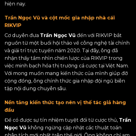
hiện nay.
Trần Ngọc Vũ và cột mốc gia nhập nhà cái
RIKVIP
Cơ duyên đưa
Trần Ngọc Vũ
đến với RIKVIP bắt
nguồn từ một buổi hội thảo về công nghệ tài chính
và giải trí trực tuyến năm 2020. Tại đây, ông đã
nhận thấy tầm nhìn chiến lược của RIKVIP trong
việc minh bạch hóa thị trường cá cược tại Việt Nam.
Với mong muốn mang kiến thức của mình giúp đỡ
cộng đồng, ông chính thức gia nhập đội ngũ biên
tập nội dung chuyên sâu.
Nền tảng kiến thức tạo nên vị thế tác giả hàng
đầu
Để có được sự tín nhiệm tuyệt đối từ cược thủ,
Trần
Ngọc Vũ
không ngừng cập nhật các thuật toán
phân tích mới nhất trên thế giới. Ông không chỉ am