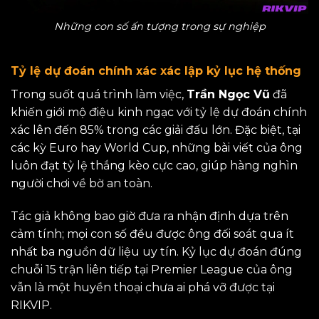
Những con số ấn tượng trong sự nghiệp
Tỷ lệ dự đoán chính xác xác lập kỷ lục hệ thống
Trong suốt quá trình làm việc,
Trần Ngọc Vũ
đã
khiến giới mộ điệu kinh ngạc với tỷ lệ dự đoán chính
xác lên đến 85% trong các giải đấu lớn. Đặc biệt, tại
các kỳ Euro hay World Cup, những bài viết của ông
luôn đạt tỷ lệ thắng kèo cực cao, giúp hàng nghìn
người chơi về bờ an toàn.
Tác giả không bao giờ đưa ra nhận định dựa trên
cảm tính; mọi con số đều được ông đối soát qua ít
nhất ba nguồn dữ liệu uy tín. Kỷ lục dự đoán đúng
chuỗi 15 trận liên tiếp tại Premier League của ông
vẫn là một huyền thoại chưa ai phá vỡ được tại
RIKVIP.